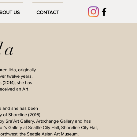
BOUT US
CONTACT
da
n Iida, originally
ver twelve years.
s (2014), she has
received an Art
le and she has been
y of Shoreline (2016)
d by Sra’Art Gallery, Artxchange Gallery and has
’s Gallery at Seattle City Hall, Shoreline City Hall,
rthwest, the Seattle Asian Art Museum.