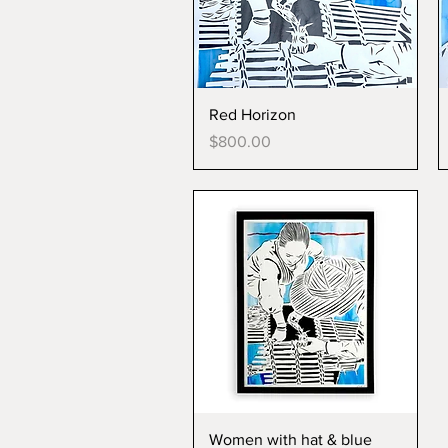
Red Horizon
Price
$800.00
Women with hat & blue