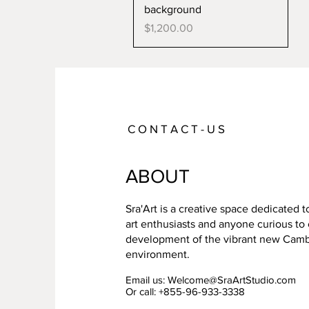
background
Price
$1,200.00
C O N T A C T - U S
ABOUT
Sra'Art is a creative space dedicated 
art enthusiasts and anyone curious to
development of the vibrant new Cambo
environment.
Email us:
Welcome@SraArtStudio.com
Or call: +855-96-933-3338