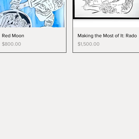
Red Moon
Making the Most of It: Rado
Price
Price
$800.00
$1,500.00