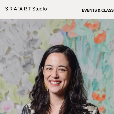
S R A 'A R T Studio
EVENTS & CLASS