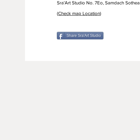
Sra'Art Studio No. 7Eo, Samdach Sothe
(
Check map Location
)
Share Sra'Art Studio