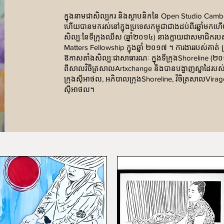
ក្នុងនាមជាសិល្បករ និងស្ថាបនិកនៃ Open Studio Cambo
ហើយបានមករស់នៅក្នុងប្រទេសកម្ពុជាជាងដប់ពីរឆ្នាំមកហើ
សិល្បៈនៃទីក្រុងឈីស (ឆ្នាំ២០១៤) នាងក្លាយជាសមាជិករបស
Matters Fellowship ក្នុងឆ្នាំ ២០១៧ ។ ការងាររបស់គាត់ ត្
ឱកាសតាំងសិល្បៈជាសាធារណៈ ក្នុងទីក្រុងShoreline (២
ពីសាលវិចិត្រសាលArtxchange និងបានបង្ហាញស្នាដៃរបស់ន
ក្រុងស៊ីអាថល, អភិបាលក្រុងShoreline, វិចិត្រសាលVirag
ស៊ីអាថល។