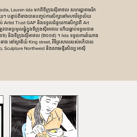
dia, Lauren iida មកពីទីក្រុងស៊ីអាថល សហរដ្ឋអាមេរិក
យ។ បន្ទាប់ពីនាងបានបញ្ចប់ការសិក្សានៅមហាវិទ្យាល័យ
់ Artist Trust GAP និងទទួលជំនួយការសិក្សាពី Art
រូវបានប្រមូលផ្តុំក្នុងទីក្រុងស៊ីអាថល ហើយធ្លាប់ទទួលបាន
០១៦) និងទីក្រុងស៊ីអាថល (២០១៩) ។ Iida ទទួលការតំណាង
ាង នៅស្ថានីយ៍ King street, វិចិត្រសាលរបស់អភិបាល
o, Sculpture Northwest និងសារមន្ទីរសិល្បៈអាស៊ី